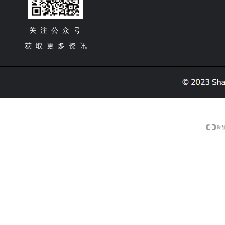
关 注 公 众 号
获 取 更 多 资 讯