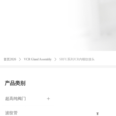
首页2026
ꄲ
VCR Gland Assembly
ꄲ
SRFU系列JCR内螺纹接头
产品类别
超高纯阀门
ꄶ
波纹管