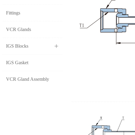
Fittings
VCR Glands
IGS Blocks
ꄶ
IGS Gasket
VCR Gland Assembly