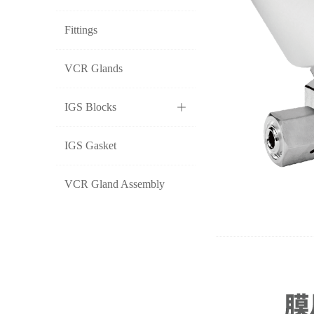
Fittings
VCR Glands
IGS Blocks
ꄶ
IGS Gasket
VCR Gland Assembly