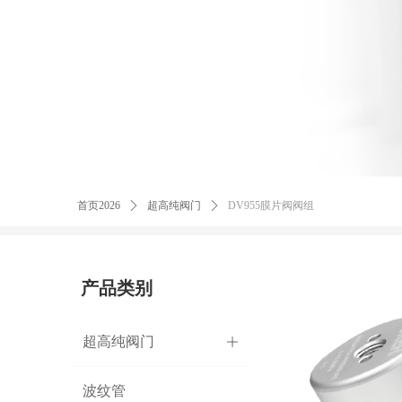
首页2026
ꄲ
超高纯阀门
ꄲ
DV955膜片阀阀组
产品类别
超高纯阀门
ꄶ
波纹管