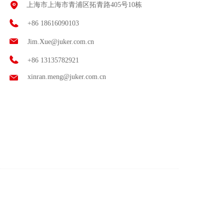
上海市上海市青浦区拓青路405号10栋
+86 18616090103
+86 18616090103
Jim.Xue@juker.com.cn
Jim.Xue@juker.com.cn
+86 18616090103
+86 13135782921
xinran.meng@juker.com.cn
Jim.Xue@juker.com.cn