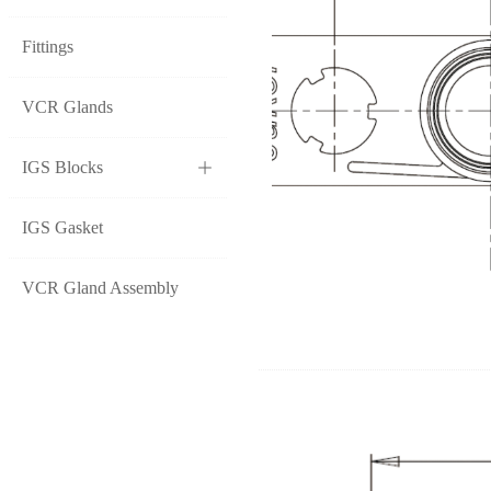
Fittings
VCR Glands
IGS Blocks
ꄶ
IGS Gasket
VCR Gland Assembly